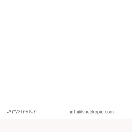
09376147604
info@sheekopic.com