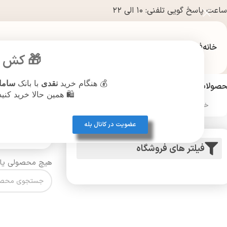
ساعت پاسخ گویی تلفنی: ۱۰ الی ۲۲
خانه
فروشگاه
🎁 کش ب
💰 هنگام خرید
نقدی
با بانک
ساما
صولات آرایشی و بهداشتی
عطر و ادکلن
نقره جات
بدلیجات
پیرسینگ
ساع
🛍️ همین حالا خرید کنی
خانه
/
برند فلورما
عضویت در کانال بله
فیلتر های فروشگاه
هیچ محصولی یا