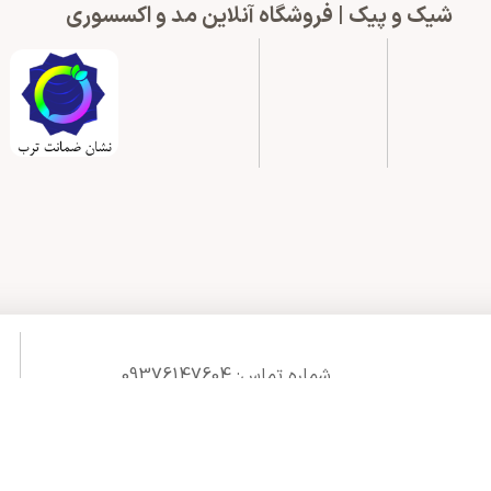
شیک و پیک | فروشگاه آنلاین مد و اکسسوری
شماره تماس: 09376147604