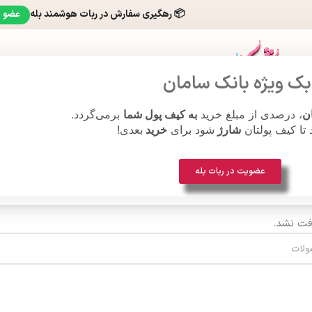
📦 رهگیری سفارش در ربات هوشمند بله
عضو 
ک ویژه بانک سامان
ن
، درصدی از مبلغ خرید
به کیف پول شما
برمی‌گردد.
ت مچی
هنر قلاب بافی
د تا کیف پولتان
شارژ
شود برای
خرید
بعدی!
عضویت در ربات بله
فت نشد.