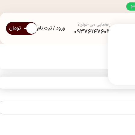
شو
راهنمایی می خوای؟
ورود / ثبت نام
0
تومان
09376147604