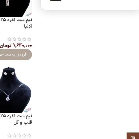
آدِلیا
9,640,000
تومان
افزودن به سبد خر
قلب و گل
اینستاگرام