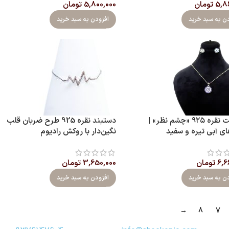
5,8
تومان
5,800,000
تومان
دن به سبد خرید
افزودن به سبد خرید
نیم ست نقره ۹۲۵ «چشم نظر» |
دستبند نقره 925 طرح ضربان قلب
ای آبی تیره و سفید
نگین‌دار با روکش رادیوم
6,6
تومان
3,650,000
تومان
دن به سبد خرید
افزودن به سبد خرید
→
8
7