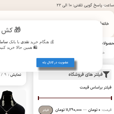
ساعت پاسخ گویی تلفنی: ۱۰ الی ۲۲
خانه
فروشگاه
🎁 کش ب
💰 هنگام خرید
نقدی
با بانک
ساما
صولات آرایشی و بهداشتی
عطر و ادکلن
نقره جات
بدلیجات
پیرسینگ
ساع
🛍️ همین حالا خرید کنی
خانه
/
نقره جات
عضویت در کانال بله
فیلتر های فروشگاه
نمایش
9
فیلتر براساس قیمت
قیمت:
0 تومان
—
11,290,000 تومان
فیلتر