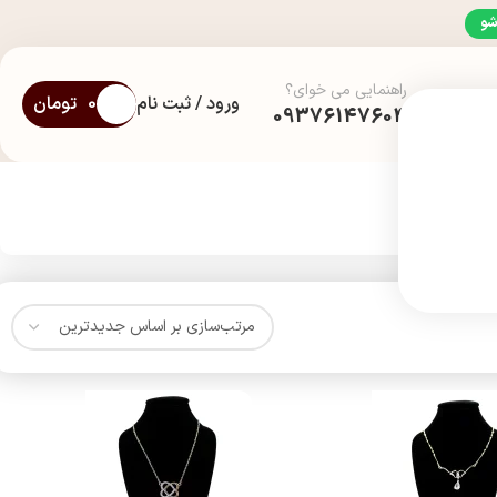
شو
راهنمایی می خوای؟
ورود / ثبت نام
0
تومان
09376147604