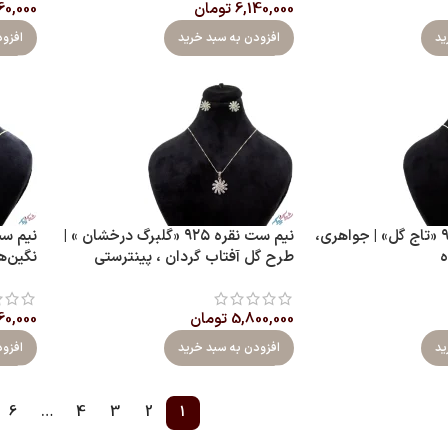
6,140,000
تومان
60,000
ید
افزودن به سبد خرید
افزو
نیم ست نقره ۹۲۵ «تاج گل» | جواهری،
نیم ست نقره ۹۲۵ «گلبرگ درخشان » |
ه
طرح گل آفتاب گردان ، پینترستی
نگین‌ه
5,800,000
تومان
60,000
ید
افزودن به سبد خرید
افزو
6
…
4
3
2
1