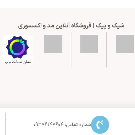
شیک و پیک | فروشگاه آنلاین مد و اکسسوری
شماره تماس: 09376147604