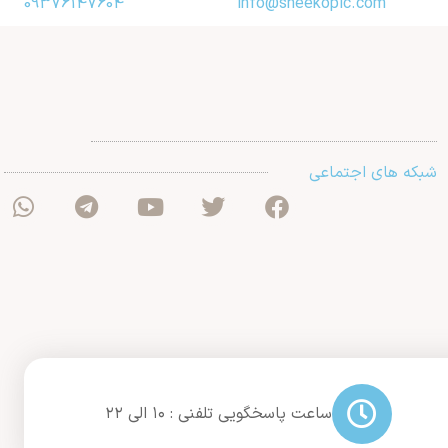
09376147604
info@sheekopic.com
شبکه های اجتماعی
ساعت پاسخگویی تلفنی : ۱۰ الی ۲۲