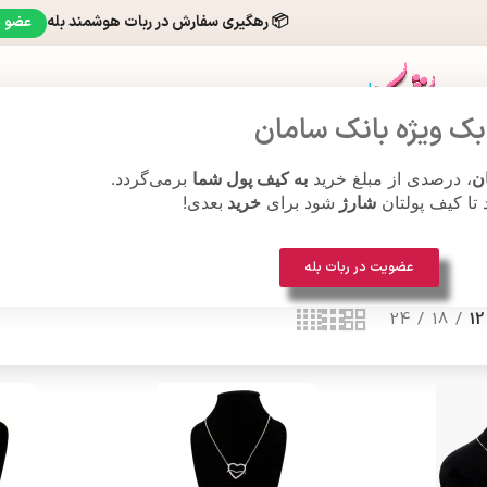
📦 رهگیری سفارش در ربات هوشمند بله
عضو 
ک ویژه بانک سامان
ن
، درصدی از مبلغ خرید
به کیف پول شما
برمی‌گردد.
ت مچی
هنر قلاب بافی
د تا کیف پولتان
شارژ
شود برای
خرید
بعدی!
عضویت در ربات بله
24
18
12