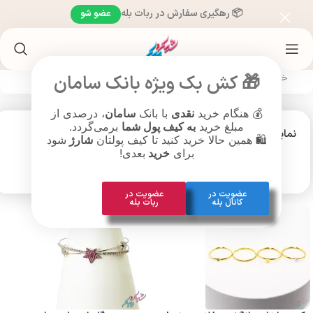
📦 رهگیری سفارش در ربات بله
عضو شو
🎁 کش بک ویژه بانک سامان
خانه
/
بدلیجات
💰 هنگام خرید
نقدی
با بانک
سامان
، درصدی از
مبلغ خرید
به کیف پول شما
برمی‌گردد.
نمایش
9
12
18
24
🛍️ همین حالا خرید کنید تا کیف پولتان
شارژ
شود
برای
خرید
بعدی!
عضویت در
عضویت در
کانال بله
ربات بله