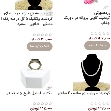
زرد
صورتی
مشکی با زنجیر نقره ای
گردنبند کاپلی پروانه در دورنگ
گردنبند ونکلیف 5 گل در سه رنگ |
جذاب
مشکی – طلایی – سفید
147,000
تومان
310,000
تومان
انتخاب گزینه‌ها
انتخاب گزینه‌ها
گردنبند مروارید ی ساده 40 سانتی
انگشتر استیل طرح چند ضلعی
127,000
تومان
145,000
تومان