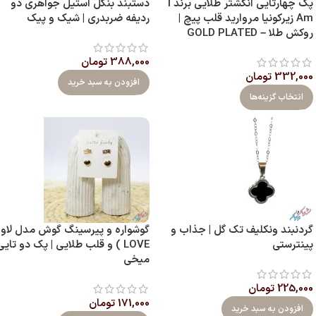
پک چهارتایی انگشتر طلایی برند I
دستبند بنگل استیل جواهری دو
Am زیرکونیا مروارید قلب پیچ |
ردیفه ضربدری | شیک و پیک
روکش طلا – GOLD PLATED
388,000
تومان
332,000
تومان
افزودن به سبد خرید
انتخاب گزینه‌ها
گردنبند ونکلیف تک گل | جذاب و
گوشواره و پیرسینگ گوش مدل لاو 
پینترستی
LOVE ) و قلب طلایی | پک دو تایی
میخی
225,000
تومان
171,000
تومان
افزودن به سبد خرید