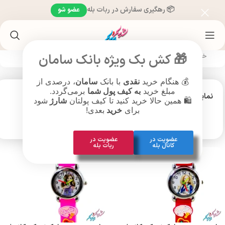
📦 رهگیری سفارش در ربات بله
عضو شو
🎁 کش بک ویژه بانک سامان
خانه
/
ساعت مچی
/
ساعت براساس نوع نمایش
/
ساعت عقربه ای
💰 هنگام خرید
نقدی
با بانک
سامان
، درصدی از
مبلغ خرید
به کیف پول شما
برمی‌گردد.
نمایش
9
12
18
24
🛍️ همین حالا خرید کنید تا کیف پولتان
شارژ
شود
برای
خرید
بعدی!
عضویت در
عضویت در
کانال بله
ربات بله