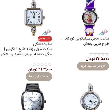
ساعت مچی سیلیکونی کودکانه |
اتمام موجودی
طرح باربی بنفش
سفید
مشکی
ساعت مچی زنانه طرح النگویی |
بنگل صفحه مربعی سفید و مشکی
235,000
تومان
افزودن به سبد خرید
443,000
تومان
انتخاب گزینه ها