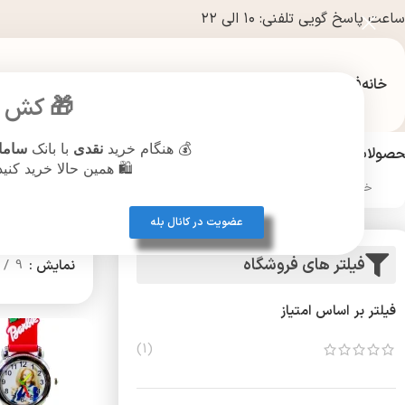
ساعت پاسخ گویی تلفنی: ۱۰ الی ۲۲
خانه
فروشگاه
🎁 کش ب
💰 هنگام خرید
نقدی
با بانک
ساما
صولات آرایشی و بهداشتی
عطر و ادکلن
نقره جات
بدلیجات
پیرسینگ
ساع
🛍️ همین حالا خرید کنی
خانه
/
ساعت مچی
/
ساعت براساس نوع نمایش
عضویت در کانال بله
فیلتر های فروشگاه
نمایش
9
فیلتر بر اساس امتیاز
(1)