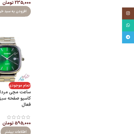
235,000
تومان
افزودن به سبد خر
اینستاگرام
واتساپ
تلگرام
اتمام موجودی
ساعت مچی مردانه
کاسیو صفحه سبز و
فعال
595,000
تومان
اطلاعات بیشتر