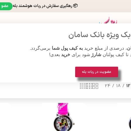
📦 رهگیری سفارش در ربات هوشمند بله
عضو 
ک ویژه بانک سامان
ن
، درصدی از مبلغ خرید
به کیف پول شما
برمی‌گردد.
ت مچی
هنر قلاب بافی
د تا کیف پولتان
شارژ
شود برای
خرید
بعدی!
عضویت در ربات بله
24
18
12