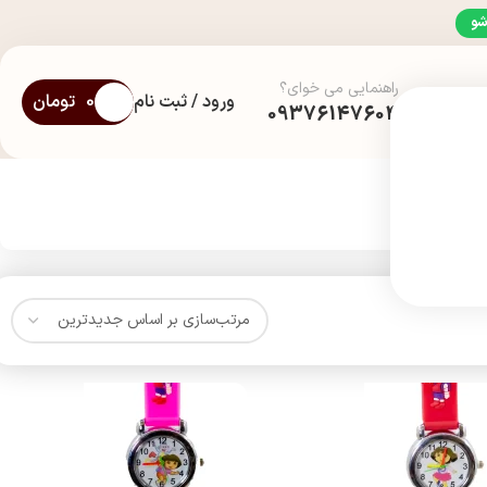
شو
راهنمایی می خوای؟
ورود / ثبت نام
0
تومان
09376147604