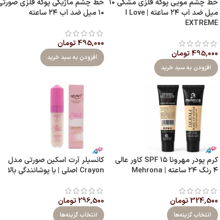
خط چشم مویی پوکه فلزی مشکی ۱۰
خط چشم ماژیکی پوکه فلزی صورتی
میل ضد آب ۲۴ ساعته | I Love
۱۰ میل ضد آب ۲۴ ساعته
EXTREME
495,000
تومان
495,000
تومان
افزودن به سبد خرید
افزودن به سبد خرید
کرم پودر مهرونا SPF ۱۵ کاور عالی
کانسیلر آرت اسکین صورتی مدل
۴ رنگ ۲۴ ساعته | Mehrona
Crayon اصلی | با پوشانندگی بالا
324,500
تومان
296,500
تومان
انتخاب گزینه‌ها
انتخاب گزینه‌ها