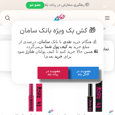
📦 رهگیری سفارش در ربات بله
عضو شو
🎁 کش بک ویژه بانک سامان
خانه
/
محصولات براساس قیمت
💰 هنگام خرید
نقدی
با بانک
سامان
، درصدی از
مبلغ خرید
به کیف پول شما
برمی‌گردد.
نمایش
9
12
18
24
🛍️ همین حالا خرید کنید تا کیف پولتان
شارژ
شود
برای
خرید
بعدی!
عضویت در
عضویت در
کانال بله
ربات بله