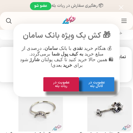
📦 رهگیری سفارش در ربات بله
عضو شو
🎁 کش بک ویژه بانک سامان
خانه
/
محصولات بر‌اساس سبک
/
محصولات درخشان و براق
💰 هنگام خرید
نقدی
با بانک
سامان
، درصدی از
مبلغ خرید
به کیف پول شما
برمی‌گردد.
نمایش
9
12
18
24
🛍️ همین حالا خرید کنید تا کیف پولتان
شارژ
شود
برای
خرید
بعدی!
عضویت در
عضویت در
کانال بله
ربات بله