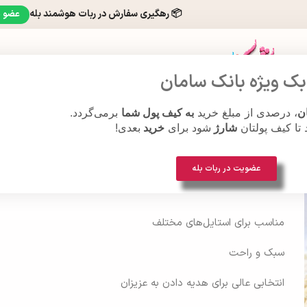
📦 رهگیری سفارش در ربات هوشمند بله
عضو 
ک ویژه بانک سامان
ن
، درصدی از مبلغ خرید
به کیف پول شما
برمی‌گردد.
ت مچی
هنر قلاب بافی
د تا کیف پولتان
شارژ
شود برای
خرید
بعدی!
فی مدل خاتون
عضویت در ربات بله
گوشواره قلاب بافی مدل خاتون
مناسب برای استایل‌های مختلف
سبک و راحت
انتخابی عالی برای هدیه دادن به عزیزان