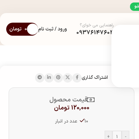
شو
راهنمایی می خوای؟
ورود / ثبت نام
0
تومان
09376147604
اشتراک گذاری
قیمت محصول
120,000
تومان
10 عدد در انبار
+
-