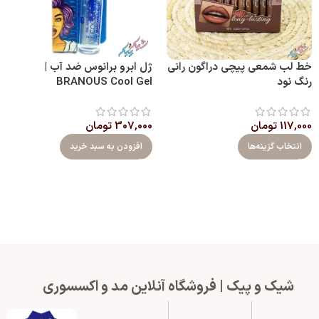
خط لب شمعی پیچی دراگون رانی
ژل ابرو برانوس ضد آب |
رنگ نود
BRANOUS Cool Gel
117,000
تومان
307,000
تومان
انتخاب گزینه‌ها
افزودن به سبد خرید
شیک و پیک | فروشگاه آنلاین مد و اکسسوری