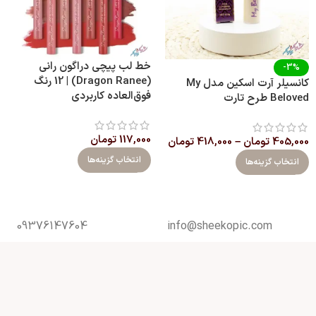
خط لب پیچی دراگون رانی
-3%
(Dragon Ranee) | 12 رنگ
کانسیلر آرت اسکین مدل My
فوق‌العاده کاربردی
Beloved طرح تارت
117,000
تومان
405,000
تومان
–
418,000
تومان
انتخاب گزینه‌ها
انتخاب گزینه‌ها
09376147604
info@sheekopic.com