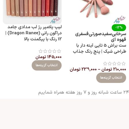
لیپ پلامپر رژ لب مدادی جامد
-12%
دراگون رانی (Dragon Ranee) |
سرخابی
سفید
صورتی
فسفری
12 رنگ با پیگمنت بالا
قهوه ای
ست براش 5 تایی آینه‌ دار با
طراحی شیک | پنج رنگ جذاب
145,000
تومان
انتخاب گزینه‌ها
210,000
تومان
–
239,000
تومان
انتخاب گزینه‌ها
۲۴ ساعت شبانه روز و ۷ روز هفته همراه شماییم