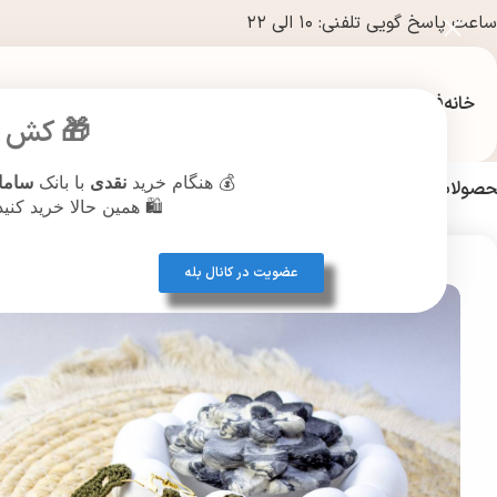
ساعت پاسخ گویی تلفنی: ۱۰ الی ۲۲
خانه
فروشگاه
🎁 کش ب
💰 هنگام خرید
نقدی
با بانک
ساما
صولات آرایشی و بهداشتی
عطر و ادکلن
نقره جات
بدلیجات
پیرسینگ
ساع
🛍️ همین حالا خرید کنی
خانه
/
هنر قلاب بافی
/
دست سازهای هنری
/
گوشواره بافت
/
گوشواره قلاب با
عضویت در کانال بله