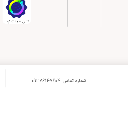
شماره تماس: 09376147604