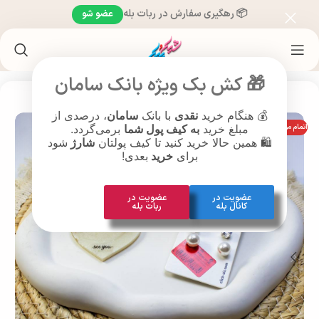
📦 رهگیری سفارش در ربات بله
عضو شو
خانه
/
محصولات براساس سن
/
محصولات جوانان (19 تا 25 سال)
🎁 کش بک ویژه بانک سامان
💰 هنگام خرید
نقدی
با بانک
سامان
، درصدی از
اتمام موجودی
مبلغ خرید
به کیف پول شما
برمی‌گردد.
🛍️ همین حالا خرید کنید تا کیف پولتان
شارژ
شود
برای
خرید
بعدی!
عضویت در
عضویت در
کانال بله
ربات بله