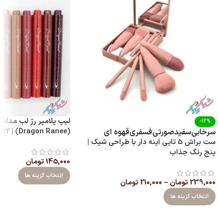
لیپ پلامپر رژ لب مدادی
-12%
(Dragon Ranee) | 12 رنگ با پیگمنت بالا
سرخابی
سفید
صورتی
فسفری
قهوه ای
ست براش 5 تایی آینه‌ دار با طراحی شیک |
پنج رنگ جذاب
145,000
تومان
انتخاب گزینه ها
239,000
تومان
–
210,000
تومان
انتخاب گزینه ها