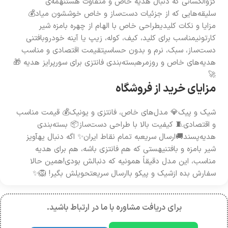
کژوالکسانی که دنبال هدیه خاص و متفاوت هستنهمه‌ی
سلیقه‌هایی که از جزئیات دست‌ساز و خاص خوششون میاد💰
مزایا و نکات کلیدیطراحی خاص با الهام از چهره بامزه شیر
کارتونیمناسب برای کلید، کیف، کوله، زیپ یا آینه خودروبافتنی
دست‌ساز، سبک، نرم و بدون حساسیتقیمت اقتصادی و مناسب
هدیه‌های خاص و روزمرهبسته‌بندی فانتزی برای سورپرایز هدیه 🎁
🚀
مزایای خرید از فروشگاه
شیک و پیک💎 مدل‌های خاص، فانتزی و یونیک💰 قیمت مناسب
و اقتصادی🧵 کیفیت بالا با طراحی دست‌ساز📦 بسته‌بندی
هدیه‌پسند🚚ارسال سریعبه تمام نقاط ایران✨ اگه دنبال یهآویز
شیر بامزه و بافتنیهستی که هم فانتزی باشه، هم برای هدیه
مناسب، این مدل دقیقاً همونیه که دنبالش بودی!همین حالا
سفارش بده ازشیک و پیکو باارسال سریعتحویلش بگیر! 🦁✨
برای دریافت مشاوره با ما در ارتباط باشید.