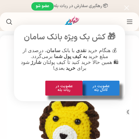
📦 رهگیری سفارش در ربات بله
عضو شو
خانه
/
هنر قلاب بافی
/
دست سازهای هنری
/
جاسوئیچی
/
جاسوئیچی بافتنی
🎁 کش بک ویژه بانک سامان
💰 هنگام خرید
نقدی
با بانک
سامان
، درصدی از
مبلغ خرید
به کیف پول شما
برمی‌گردد.
🛍️ همین حالا خرید کنید تا کیف پولتان
شارژ
شود
برای
خرید
بعدی!
عضویت در
عضویت در
کانال بله
ربات بله