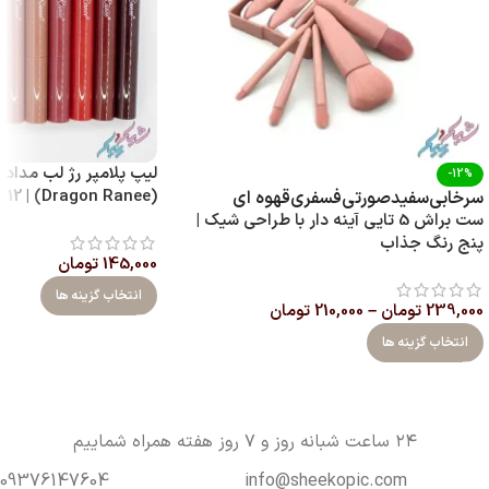
لیپ پلامپر رژ لب مدادی
-12%
(Dragon Ranee) | 12 رنگ با پیگمنت بالا
سرخابی
سفید
صورتی
فسفری
قهوه ای
ست براش 5 تایی آینه‌ دار با طراحی شیک |
پنج رنگ جذاب
145,000
تومان
انتخاب گزینه ها
239,000
تومان
–
210,000
تومان
انتخاب گزینه ها
۲۴ ساعت شبانه روز و ۷ روز هفته همراه شماییم
09376147604
info@sheekopic.com