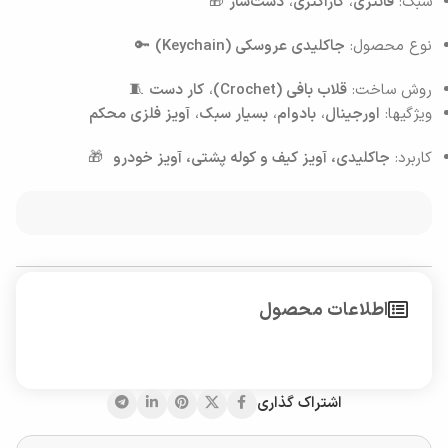
سبک:
فانتزی
،
کاراکتری
،
دست‌ساز
🎁
نوع محصول:
جاکلیدی عروسکی (Keychain)
🔑
روش ساخت:
قلاب بافی (Crochet)
،
کار دست
🧵
ویژگیها:
اورجینال
،
بادوام
،
بسیار سبک
،
آویز فلزی محکم
کاربرد:
جاکلیدی، آویز کیف و کوله پشتی، آویز خودرو
🎁
اطلاعات محصول
اشتراک گذاری