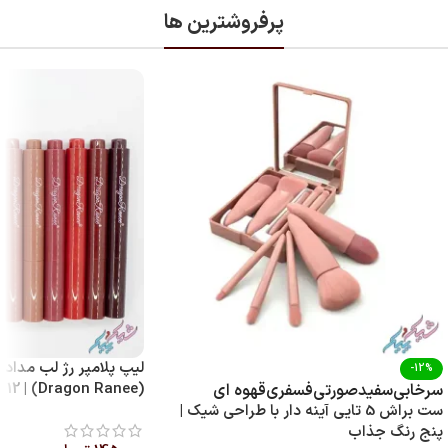
پرفروشترین ها
لیپ پلامپر رژ لب مدادی
-12%
(Dragon Ranee) | 12 رنگ با پیگمنت بالا
سرخابی
سفید
صورتی
فسفری
قهوه ای
ست براش 5 تایی آینه‌ دار با طراحی شیک |
پنج رنگ جذاب