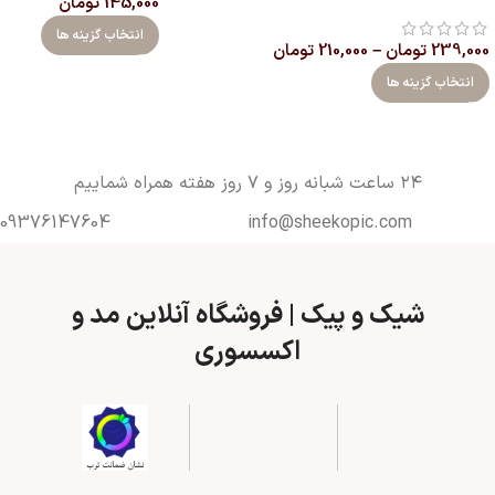
145,000
تومان
انتخاب گزینه ها
239,000
تومان
–
210,000
تومان
انتخاب گزینه ها
۲۴ ساعت شبانه روز و ۷ روز هفته همراه شماییم
09376147604
info@sheekopic.com
شیک و پیک | فروشگاه آنلاین مد و
اکسسوری