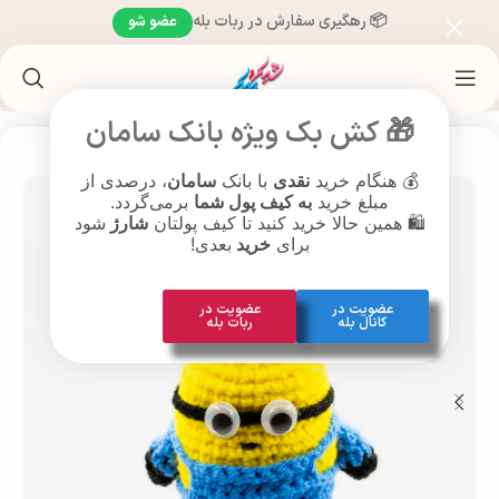
📦 رهگیری سفارش در ربات بله
عضو شو
خانه
/
هنر قلاب بافی
/
دست سازهای هنری
/
جاسوئیچی
/
آویز بافتنی
🎁 کش بک ویژه بانک سامان
💰 هنگام خرید
نقدی
با بانک
سامان
، درصدی از
مبلغ خرید
به کیف پول شما
برمی‌گردد.
🛍️ همین حالا خرید کنید تا کیف پولتان
شارژ
شود
برای
خرید
بعدی!
عضویت در
عضویت در
کانال بله
ربات بله