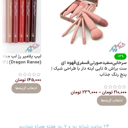
لیپ پلامپر رژ لب مدادی
-12%
(Dragon Ranee) | 12 رنگ با پیگمنت بالا
سرخابی
سفید
صورتی
فسفری
قهوه ای
ست براش 5 تایی آینه‌ دار با طراحی شیک |
پنج رنگ جذاب
145,000
تومان
انتخاب گزینه‌ها
210,000
تومان
–
239,000
تومان
انتخاب گزینه‌ها
۲۴ ساعت شبانه روز و ۷ روز هفته همراه شماییم