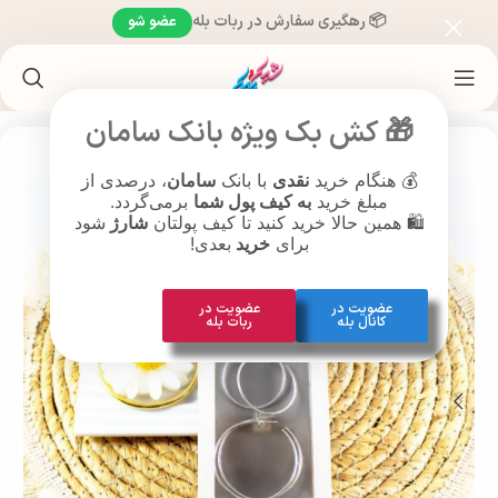
📦 رهگیری سفارش در ربات بله
عضو شو
خانه
/
محصولات براساس سن
/
محصولات بزرگسالان (26 سال به بالا )
🎁 کش بک ویژه بانک سامان
💰 هنگام خرید
نقدی
با بانک
سامان
، درصدی از
مبلغ خرید
به کیف پول شما
برمی‌گردد.
🛍️ همین حالا خرید کنید تا کیف پولتان
شارژ
شود
برای
خرید
بعدی!
عضویت در
عضویت در
کانال بله
ربات بله