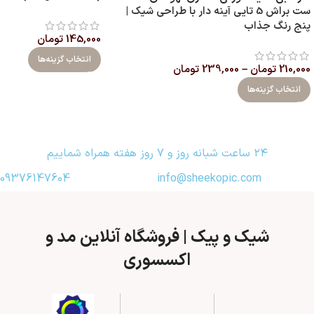
ست براش 5 تایی آینه‌ دار با طراحی شیک |
پنج رنگ جذاب
145,000
تومان
انتخاب گزینه‌ها
210,000
تومان
–
239,000
تومان
انتخاب گزینه‌ها
۲۴ ساعت شبانه روز و ۷ روز هفته همراه شماییم
09376147604
info@sheekopic.com
شیک و پیک | فروشگاه آنلاین مد و
اکسسوری