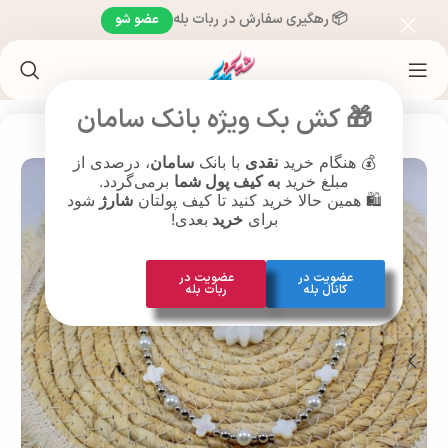
📦 رهگیری سفارش در ربات بله
عضو شو
خانه
/
محصولات براساس سن
/
محصولات جوانان (19 تا 25 سال)
🎁 کش بک ویژه بانک سامان
💰 هنگام خرید
نقدی
با بانک
سامان
، درصدی از
مبلغ خرید
به کیف پول شما
برمی‌گردد.
🛍️ همین حالا خرید کنید تا کیف پولتان
شارژ
شود
برای
خرید
بعدی!
عضویت در
عضویت در
کانال بله
ربات بله