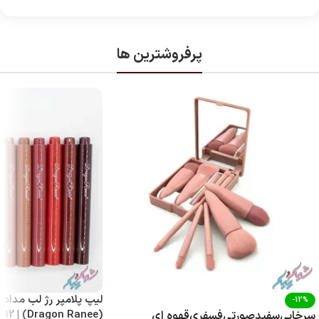
پرفروشترین ها
لیپ پلامپر رژ لب مدادی
-12%
(Dragon Ranee) | 12 رنگ با پیگمنت بالا
سرخابی
سفید
صورتی
فسفری
قهوه ای