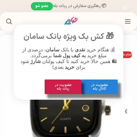
📦 رهگیری سفارش در ربات بله
عضو شو
خانه
/
ساعت مچی
/
ساعت براساس نوع صفحه
/
ساعت صفحه مربع
🎁 کش بک ویژه بانک سامان
💰 هنگام خرید
نقدی
با بانک
سامان
، درصدی از
اتمام موجودی
مبلغ خرید
به کیف پول شما
برمی‌گردد.
🛍️ همین حالا خرید کنید تا کیف پولتان
شارژ
شود
برای
خرید
بعدی!
عضویت در
عضویت در
کانال بله
ربات بله