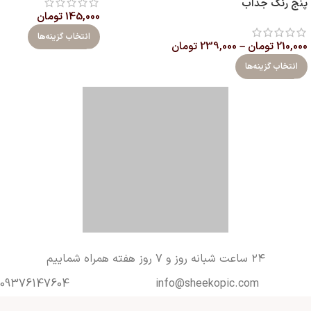
پنج رنگ جذاب
145,000
تومان
انتخاب گزینه‌ها
210,000
تومان
–
239,000
تومان
انتخاب گزینه‌ها
۲۴ ساعت شبانه روز و ۷ روز هفته همراه شماییم
09376147604
info@sheekopic.com
شیک و پیک | فروشگاه آنلاین مد و
اکسسوری