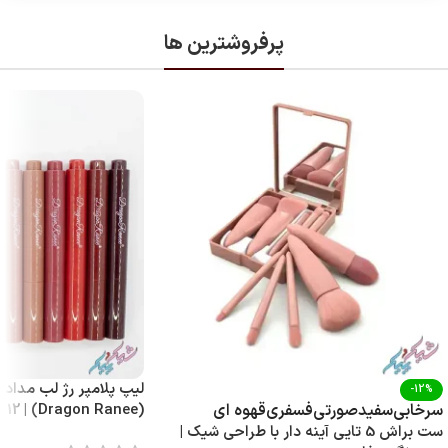
پرفروشترین ها
لیپ پلامپر رژ لب مدادی
-12%
(Dragon Ranee) | 12 رنگ با پیگمنت بالا
سرخابی
سفید
صورتی
فسفری
قهوه ای
ست براش 5 تایی آینه‌ دار با طراحی شیک |