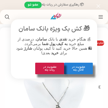
📦 رهگیری سفارش در ربات بله
عضو شو
خانه
/
محصولات براساس سن
/
محصولات بزرگسالان (26 سال به بالا )
🎁 کش بک ویژه بانک سامان
💰 هنگام خرید
نقدی
با بانک
سامان
، درصدی از
اتمام موجودی
مبلغ خرید
به کیف پول شما
برمی‌گردد.
🛍️ همین حالا خرید کنید تا کیف پولتان
شارژ
شود
برای
خرید
بعدی!
عضویت در
عضویت در
کانال بله
ربات بله