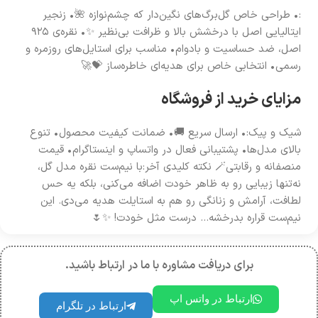
:• طراحی خاص گل‌برگ‌های نگین‌دار که چشم‌نوازه 🌺• زنجیر
ایتالیایی اصل با درخشش بالا و ظرافت بی‌نظیر ✨• نقره‌ی ۹۲۵
اصل، ضد حساسیت و بادوام• مناسب برای استایل‌های روزمره و
رسمی• انتخابی خاص برای هدیه‌ای خاطره‌ساز 💝🚀
مزایای خرید از فروشگاه
شیک و پیک:• ارسال سریع 🚚• ضمانت کیفیت محصول• تنوع
بالای مدل‌ها• پشتیبانی فعال در واتساپ و اینستاگرام• قیمت
منصفانه و رقابتی🪄 نکته کلیدی آخر:با نیم‌ست نقره مدل گل،
نه‌تنها زیبایی رو به ظاهر خودت اضافه می‌کنی، بلکه یه حس
لطافت، آرامش و زنانگی رو هم به استایلت هدیه می‌دی. این
نیم‌ست قراره بدرخشه… درست مثل خودت! ✨🌷
برای دریافت مشاوره با ما در ارتباط باشید.
ارتباط در واتس اپ
ارتباط در تلگرام