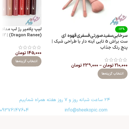
لیپ پلامپر رژ لب مدادی
-12%
(Dragon Ranee) | 12 رنگ با پیگمنت بالا
سرخابی
سفید
صورتی
فسفری
قهوه ای
ست براش 5 تایی آینه‌ دار با طراحی شیک |
پنج رنگ جذاب
145,000
تومان
انتخاب گزینه‌ها
210,000
تومان
–
239,000
تومان
انتخاب گزینه‌ها
۲۴ ساعت شبانه روز و ۷ روز هفته همراه شماییم
09376147604
info@sheekopic.com