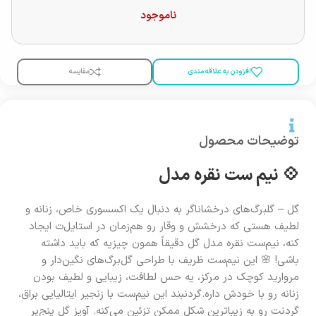
ناموجود
افزودن به علاقه مندی
مقایسه
توضیحات محصول
💠 نیم‌ ست نقره مدل
گل – گلبرگ‌های درخشاناگر به دنبال یک اکسسوری خاص، زنانه و
لطیف هستی که درخشش و وقار رو هم‌زمان در استایل‌ت ایجاد
کنه، نیم‌ست نقره مدل گل دقیقاً همون چیزیه که باید داشته
باشی! 🌸 این نیم‌ست ظریف با طراحی گل‌برگ‌های نگین‌دار و
مروارید کوچک در مرکز، یه حس لطافت، زیبایی و لطیف بودن
زنانه رو با خودش داره.گردنبند این نیم‌ست با زنجیر ایتالیایی براق،
گردنت رو به زیباترین شکل ممکن تزئین می‌کنه. آویز گل پنج‌پر