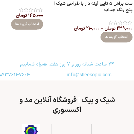
ست براش 5 تایی آینه‌ دار با طراحی شیک |
پنج رنگ جذاب
145,000
تومان
انتخاب گزینه ها
239,000
تومان
–
210,000
تومان
انتخاب گزینه ها
۲۴ ساعت شبانه روز و ۷ روز هفته همراه شماییم
09376147604
info@sheekopic.com
شیک و پیک | فروشگاه آنلاین مد و
اکسسوری