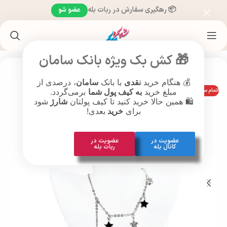
📦 رهگیری سفارش در ربات بله
عضو شو
خانه
/
محصولات براساس سن
/
محصولات بزرگسالان (26 سال به بالا )
🎁 کش بک ویژه بانک سامان
💰 هنگام خرید
نقدی
با بانک
سامان
، درصدی از
اتمام موجودی
مبلغ خرید
به کیف پول شما
برمی‌گردد.
🛍️ همین حالا خرید کنید تا کیف پولتان
شارژ
شود
برای
خرید
بعدی!
عضویت در
عضویت در
کانال بله
ربات بله