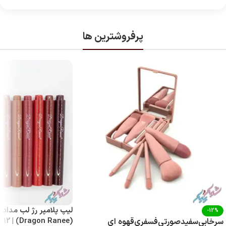
پرفروشترین ها
لیپ پلامپر رژ لب مدادی
-12%
(Dragon Ranee) | 12 رنگ با پیگمنت بالا
سرخابی
سفید
صورتی
فسفری
قهوه ای