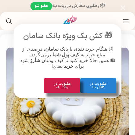
📦 رهگیری سفارش در ربات بله
عضو شو
خانه
/
محصولات براساس سن
/
محصولات بزرگسالان (26 سال به بالا )
🎁 کش بک ویژه بانک سامان
💰 هنگام خرید
نقدی
با بانک
سامان
، درصدی از
مبلغ خرید
به کیف پول شما
برمی‌گردد.
🛍️ همین حالا خرید کنید تا کیف پولتان
شارژ
شود
برای
خرید
بعدی!
عضویت در
عضویت در
کانال بله
ربات بله