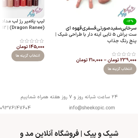
لیپ پلامپر رژ لب مدادی
-12%
(Dragon Ranee) | 12 رنگ با پیگمنت بالا
سرخابی
سفید
صورتی
فسفری
قهوه ای
ست براش 5 تایی آینه‌ دار با طراحی شیک |
پنج رنگ جذاب
145,000
تومان
انتخاب گزینه ها
239,000
تومان
–
210,000
تومان
انتخاب گزینه ها
۲۴ ساعت شبانه روز و ۷ روز هفته همراه شماییم
09376147604
info@sheekopic.com
شیک و پیک | فروشگاه آنلاین مد و