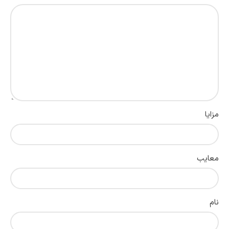
مزایا
معایب
نام