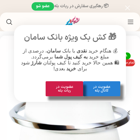
📦 رهگیری سفارش در ربات بله
عضو شو
خانه
/
محصولات براساس سن
/
محصولات نوجوانان (13 تا 18 سال)
🎁 کش بک ویژه بانک سامان
💰 هنگام خرید
نقدی
با بانک
سامان
، درصدی از
-20%
مبلغ خرید
به کیف پول شما
برمی‌گردد.
🛍️ همین حالا خرید کنید تا کیف پولتان
شارژ
شود
اتمام موجودی
برای
خرید
بعدی!
عضویت در
عضویت در
کانال بله
ربات بله