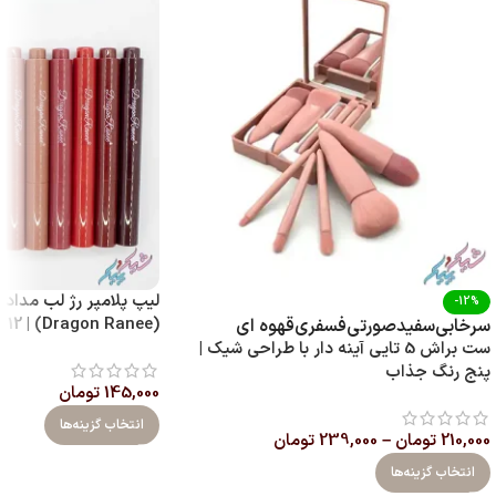
لیپ پلامپر رژ لب مدادی
-12%
(Dragon Ranee) | 12 رنگ با پیگمنت بالا
سرخابی
سفید
صورتی
فسفری
قهوه ای
ست براش 5 تایی آینه‌ دار با طراحی شیک |
پنج رنگ جذاب
145,000
تومان
انتخاب گزینه‌ها
210,000
تومان
–
239,000
تومان
انتخاب گزینه‌ها