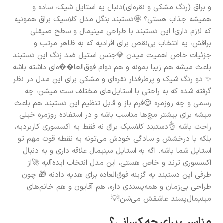
و براق (رنگ مشکی و نقره‌ای)دنبال یه استایل شیک، ساده و
همیشه جذاب هستی؟ 🤩دستبند بنگل مدل کلاسیک براق همونیه
که لازم داری! این دستبند با طراحی مینیمال و سطح صیقلی
براقش، یه انتخاب بی‌نقص برای افرادیه که به ظاهر مرتب و
جزئیات خاص اهمیت میدن 💎جنس استیل ضد زنگ این دستبند
باعث میشه هم زیبا بمونه و هم دوام فوق‌العا��ه‌ای داشته باشه
✨ دو رنگ شیک و پرطرفدار نقره‌ای و مشکی برای این مدل در نظر
گرفته شده که به راحتی با استایل‌های مختلف ست میشن، چه
رسمی و چه روزمره 😍فرم باز و قابل تنظیم این دستبند هم باعث
میشه برای بیشتر مچ‌ها مناسب باشه و در استفاده روزمره خیلی
راحت باشه 👌دستبند کلاسیک براق نه فقط یه اکسسوری کاربردیه،
بلکه با درخشش و سادگی خودش می‌تونه یه نقطه قوت مهم تو
استایل شما باشه. اگه به استایل مینیمال علاقه داری و به دنبال
اکسسوری ترند و خاص هستی، این مدل انتخاب ایده‌آلیه 🚀از
طرفی این دستبند یه گزینه فوق‌العاده برای هدیه‌ دادنه 🎁 چون
طراحی بی‌زمان و همه‌پسندی داره، هم آقایون و هم خانم‌های
مینیمال‌پسند عاشقش می‌شن!💡
مناسب برای چه کسانی؟